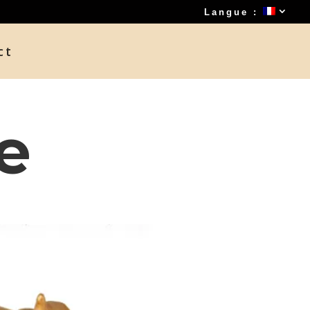
Langue :
ct
e