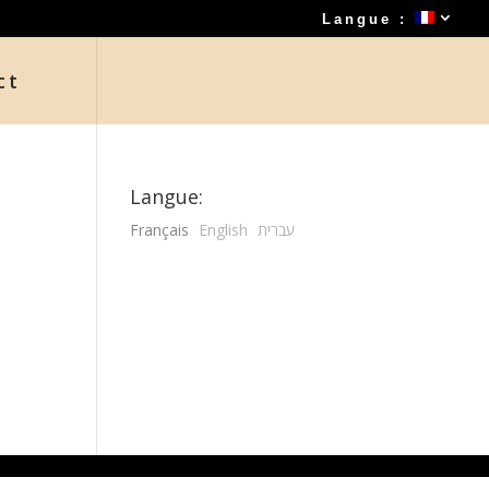
Langue :
ct
Langue:
Français
English
עברית