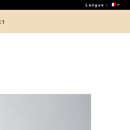
Langue :
ct