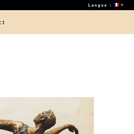
Langue :
ct