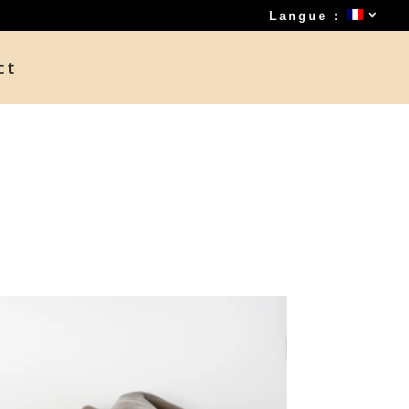
Langue :
ct