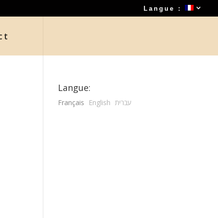
Langue :
ct
Langue:
Français
English
עברית