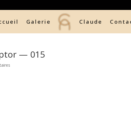
ccueil
Galerie
Claude
Conta
ptor — 015
aires