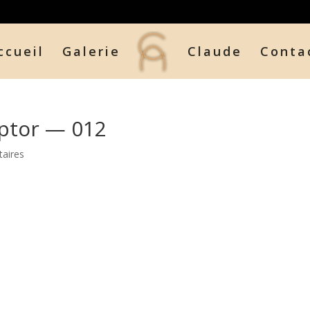
ccueil
Galerie
Claude
Conta
ptor — 012
aires