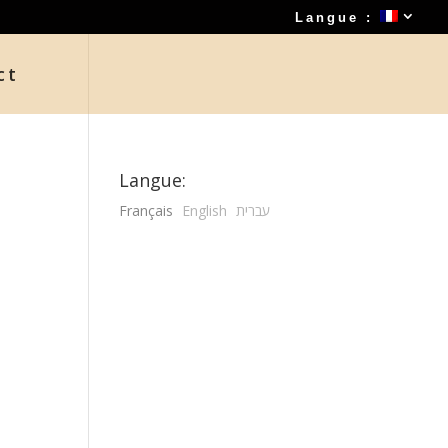
Langue :
ct
Langue:
Français
English
עברית